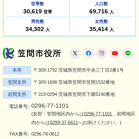
笠間市役所
X
Facebook
Instagram
Youtu
L
本所
〒309-1792 茨城県笠間市中央三丁目2番1号
笠間支所
〒309-1698 茨城県笠間市笠間1532番地
岩間支所
〒319-0294 茨城県笠間市下郷5140番地
0296-77-1101
電話番号:
(友部・笠間地区内からは
0296-77-1101
、岩間地区
内からは
0299-37-6611
へお掛けください。)
FAX番号:
0296-78-0612