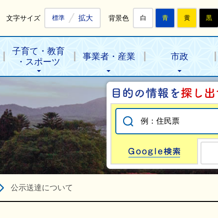
拡大
文字サイズ
背景色
標準
白
青
黄
黒
子育て・教育
事業者・産業
市政
・スポーツ
Go
公示送達について