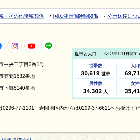
税・その他諸税関係
国民健康保険税関係
公示送達につ
Facebook
Instagram
Youtube
LINE
笠間市中央三丁目2番1号
間市笠間1532番地
間市下郷5140番地
は
0296-77-1101
、岩間地区内からは
0299-37-6611
へお掛けくだ