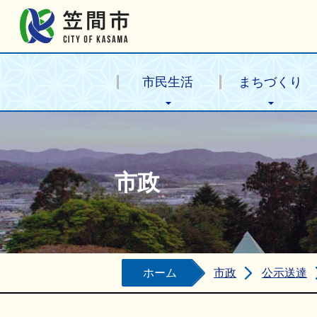
笠間市公式ホームページ
市民生活
まちづくり
市政
ホーム
市政
公示送達