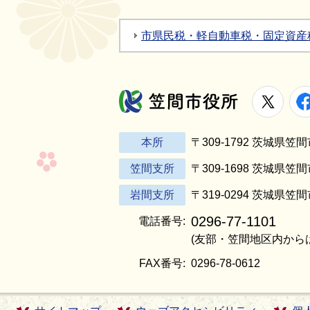
市県民税・軽自動車税・固定資産
X
笠間市役所
本所
〒309-1792 茨城県
笠間支所
〒309-1698 茨城県笠
岩間支所
〒319-0294 茨城県笠
0296-77-1101
電話番号:
(友部・笠間地区内から
FAX番号:
0296-78-0612