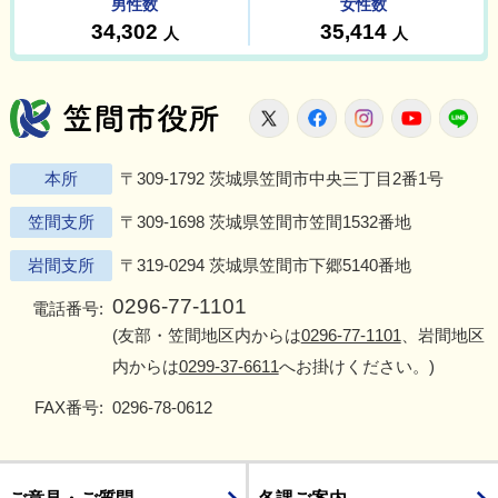
笠間市役所
X
Facebook
Instagram
Youtu
L
本所
〒309-1792 茨城県笠間市中央三丁目2番1号
笠間支所
〒309-1698 茨城県笠間市笠間1532番地
岩間支所
〒319-0294 茨城県笠間市下郷5140番地
0296-77-1101
電話番号:
(友部・笠間地区内からは
0296-77-1101
、岩間地区
内からは
0299-37-6611
へお掛けください。)
FAX番号:
0296-78-0612