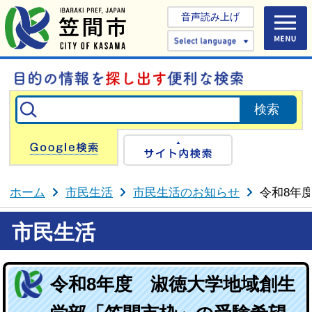
音声読み上げ
Select 
Google検索
サイト内検
ホーム
市民生活
市民生活のお知らせ
令和8年
市民生活
令和8年度 淑徳大学地域創生