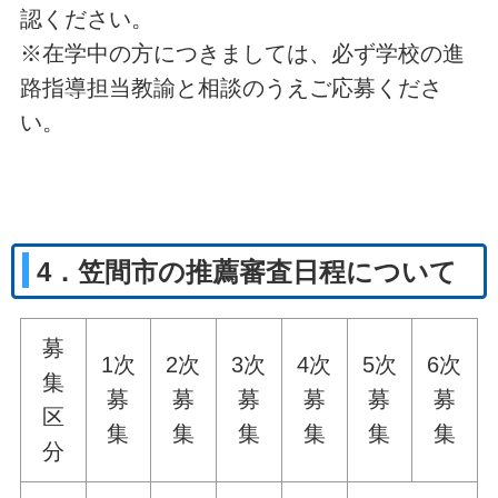
認ください。
※在学中の方につきましては、必ず学校の進
路指導担当教諭と相談のうえご応募くださ
い。
4．笠間市の推薦審査日程について
募
1次
2次
3次
4次
5次
6次
集
募
募
募
募
募
募
区
集
集
集
集
集
集
分