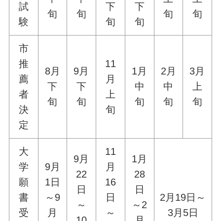
試
下
下
旬
旬
旬
旬
験
旬
旬
市
推
11
8月
9月
1月
2月
3月
薦
月
下
下
中
中
上
者
上
旬
旬
旬
旬
旬
決
旬
定
大
11
9月
1月
学
9月
月
22
28
願
1日
16
日
日
書
～9
日
2月19日～
～
～2
受
月
～
3月5日
10
月