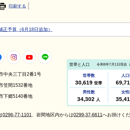
印刷する
補正予算（6月18日追加）
Facebook
Instagram
Youtube
LINE
笠間市中央三丁目2番1号
間市笠間1532番地
間市下郷5140番地
は
0296-77-1101
、岩間地区内からは
0299-37-6611
へお掛けくだ