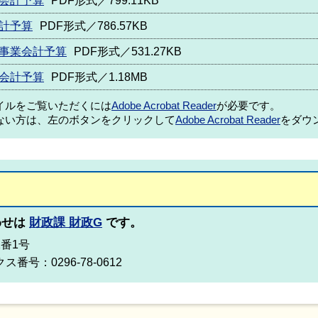
会計予算
PDF形式／799.11KB
計予算
PDF形式／786.57KB
道事業会計予算
PDF形式／531.27KB
会計予算
PDF形式／1.18MB
ァイルをご覧いただくには
Adobe Acrobat Reader
が必要です。
ない方は、左のボタンをクリックして
Adobe Acrobat Reader
をダウ
わせは
財政課 財政G
です。
2番1号
ス番号：0296-78-0612