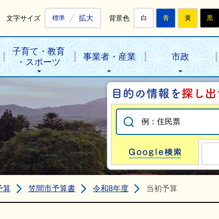
拡大
文字サイズ
背景色
標準
白
青
黄
黒
子育て・教育
事業者・産業
市政
・スポーツ
Go
予算
笠間市予算書
令和8年度
当初予算