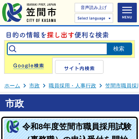
音声読み上げ
Select 
Google検索
サイト内検
ホーム
市政
職員採用・人事行政
笠間市職員採
市政
令和8年度笠間市職員採用試験