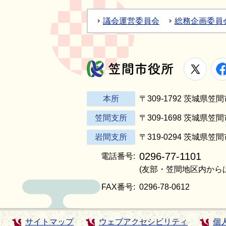
議会運営委員会
総務企画委員
X
笠間市役所
本所
〒309-1792 茨城県
笠間支所
〒309-1698 茨城県笠
岩間支所
〒319-0294 茨城県笠
0296-77-1101
電話番号:
(友部・笠間地区内から
FAX番号:
0296-78-0612
サイトマップ
ウェブアクセシビリティ
個