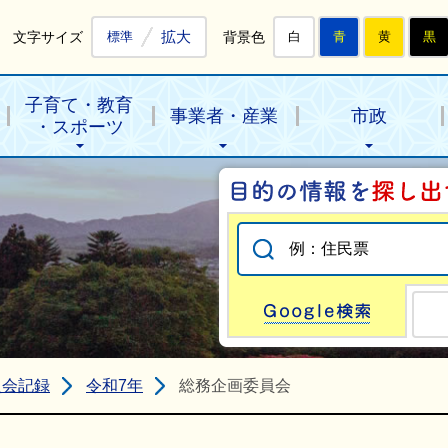
拡大
文字サイズ
背景色
標準
白
青
黄
黒
子育て・教育
事業者・産業
市政
・スポーツ
Go
員会記録
令和7年
総務企画委員会