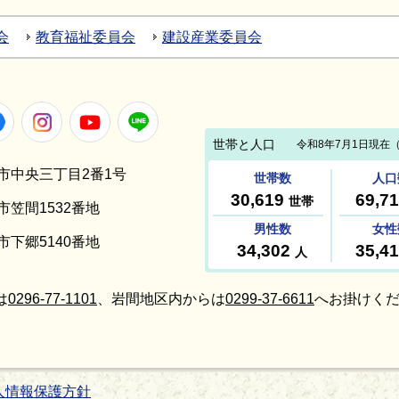
会
教育福祉委員会
建設産業委員会
Facebook
Instagram
Youtube
LINE
笠間市中央三丁目2番1号
間市笠間1532番地
間市下郷5140番地
は
0296-77-1101
、岩間地区内からは
0299-37-6611
へお掛けくだ
人情報保護方針