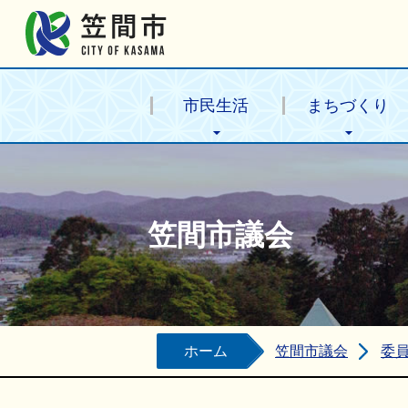
笠間市公式ホームページ
市民生活
まちづくり
笠間市議会
ホーム
笠間市議会
委