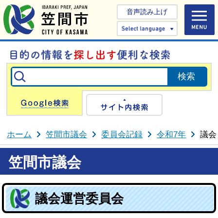
音声読み上げ
Select 
Google検索
サイト内検
ホーム
笠間市議会
委員会記録
令和7年
議会
笠間市議会
議会運営委員会