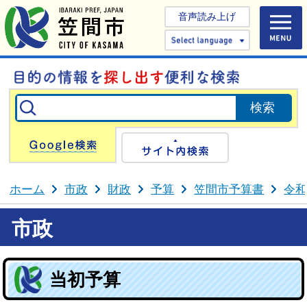
音声読み上げ
Select 
Google検索
サイト内検
ホーム
市政
財政
予算
笠間市予算書
令和
市政
当初予算