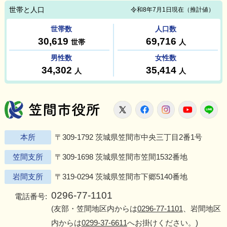
笠間市役所
X
Facebook
Instagram
Youtu
L
本所
〒309-1792 茨城県笠間市中央三丁目2番1号
笠間支所
〒309-1698 茨城県笠間市笠間1532番地
岩間支所
〒319-0294 茨城県笠間市下郷5140番地
0296-77-1101
電話番号:
(友部・笠間地区内からは
0296-77-1101
、岩間地区
内からは
0299-37-6611
へお掛けください。)