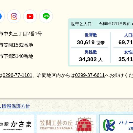
Facebook
Instagram
Youtube
LINE
笠間市中央三丁目2番1号
間市笠間1532番地
間市下郷5140番地
は
0296-77-1101
、岩間地区内からは
0299-37-6611
へお掛けくだ
人情報保護方針