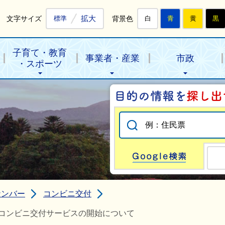
拡大
文字サイズ
背景色
標準
白
青
黄
黒
子育て・教育
事業者・産業
市政
・スポーツ
Go
ナンバー
コンビニ交付
コンビニ交付サービスの開始について