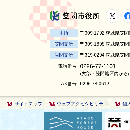
X
笠間市役所
本所
〒309-1792 茨城県
笠間支所
〒309-1698 茨城県笠
岩間支所
〒319-0294 茨城県笠
0296-77-1101
電話番号:
(友部・笠間地区内から
FAX番号:
0296-78-0612
サイトマップ
ウェブアクセシビリティ
個