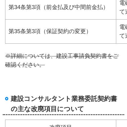
電
第34条第3項（前金払及び中間前金払）
て
電
第35条第3項（保証契約の変更）
て
※詳細については、建設工事請負契約書をご
確認ください。
建設コンサルタント業務委託契約書
の主な改廃項目について