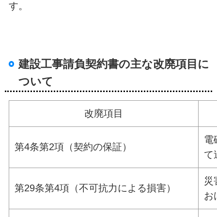
す。
建設工事請負契約書の主な改廃項目に
ついて
改廃項目
電
第4条第2項（契約の保証）
て
災
第29条第4項（不可抗力による損害）
お