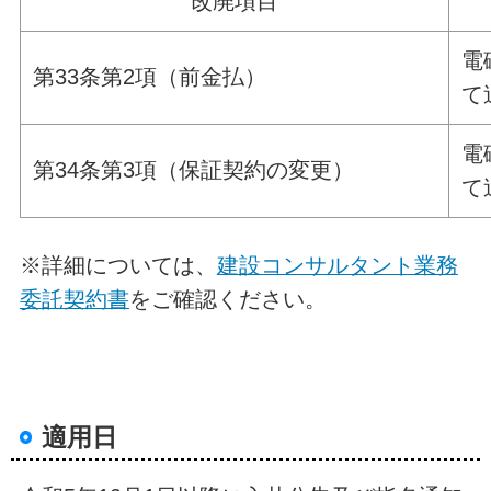
改廃項目
電
第33条第2項（前金払）
て
電
第34条第3項（保証契約の変更）
て
※詳細については、
建設コンサルタント業務
委託契約書
をご確認ください。
適用日