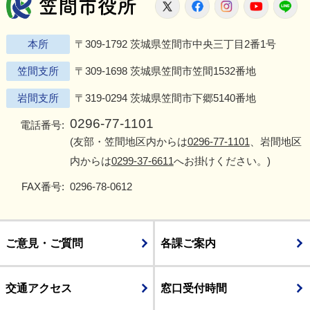
笠間市役所
X
Facebook
Instagram
Youtu
L
本所
〒309-1792 茨城県笠間市中央三丁目2番1号
笠間支所
〒309-1698 茨城県笠間市笠間1532番地
岩間支所
〒319-0294 茨城県笠間市下郷5140番地
0296-77-1101
電話番号:
(友部・笠間地区内からは
0296-77-1101
、岩間地区
内からは
0299-37-6611
へお掛けください。)
FAX番号:
0296-78-0612
ご意見・ご質問
各課ご案内
交通アクセス
窓口受付時間