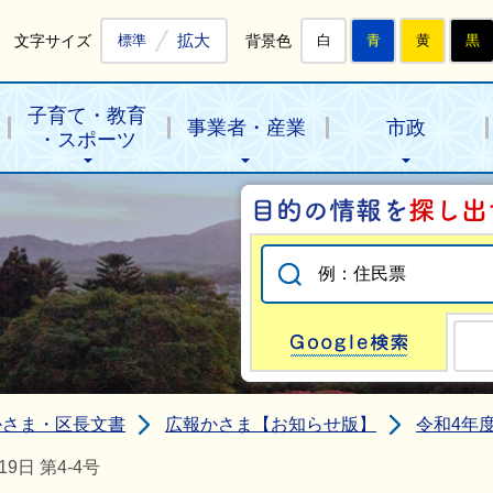
拡大
文字サイズ
背景色
標準
白
青
黄
黒
子育て・教育
事業者・産業
市政
・スポーツ
Go
かさま・区長文書
広報かさま【お知らせ版】
令和4年
日 第4-4号