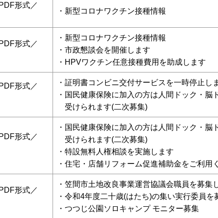
[PDF形式／
・
新型コロナワクチン接種情報
・新型コロナワクチン接種情報
[PDF形式／
・
市政懇談会を開催します
・HPVワクチン任意接種費用を助成します
・
証明書コンビニ交付サービスを一時停止し
[PDF形式／
・国民健康保険に加入の方は人間ドック・脳
受けられます(二次募集)
・国民健康保険に加入の方は人間ドック・脳
[PDF形式／
受けられます(二次募集)
・特設無料人権相談を実施します
・住宅・店舗リフォーム促進補助金をご利用
・
笠間市土地改良事業運営協議会職員
を募集
[PDF形式／
・令和4年度二十歳(はたち)の集い実行委員を
・つつじ公園ソロキャンプ モニター募集