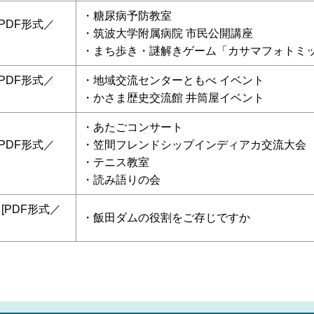
・
糖尿病予防教室
[PDF形式／
・筑波大学附属病院 市民公開講座
・まち歩き・謎解きゲーム「カサマフォトミッシ
[PDF形式／
・
地域交流センターともべ イベント
・かさま歴史交流館 井筒屋イベント
・
あたごコンサート
[PDF形式／
・笠間フレンドシップインディアカ交流大会
・テニス教室
・読み語りの会
[PDF形式／
・
飯田ダムの役割をご存じですか