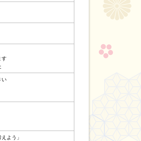
ます
た
さい
考えよう」