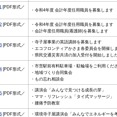
1
[PDF形式／
・令和4年度 会計年度任用職員を募集します
2
[PDF形式／
・令和4年度 会計年度任用職員を募集します
・会計年度任用職員(看護師)を募集します
・
寺子屋事業の英語講師を募集します
3
[PDF形式／
・エコフロンティアかさま各委員会を開催し
・県民交通災害共済の加入受付を開始しまし
・
市営駅前有料駐車場・駐輪場をご利用くだ
4
[PDF形式／
・地域づくり合同集会
・もの忘れ相談会
・
講演会「みんなで見つける成長の芽」
5
[PDF形式／
・ママ・リフレッシュ「タイ式マッサージ」
・腰痛予防教室
6
[PDF形式／
・
環境寺子屋講演会
「みんなでエネルギーを