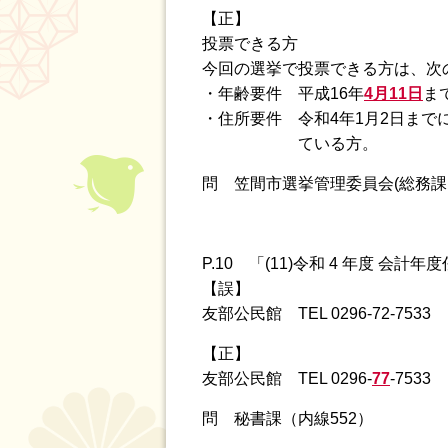
【正】
投票できる方
今回の選挙で投票できる方は、次
・年齢要件 平成16年
4月11日
ま
・住所要件 令和4年1月2日まで
ている方。
問 笠間市選挙管理委員会(総務課
P.10 「(11)令和 4 年度 会
【誤】
友部公民館 TEL 0296-72-
【正】
友部公民館 TEL 0296-
77
-7533
問 秘書課（内線552）