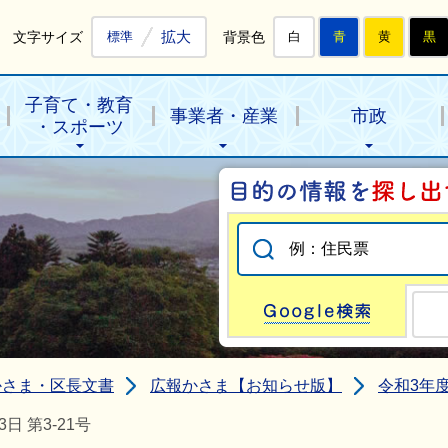
拡大
文字サイズ
背景色
標準
白
青
黄
黒
子育て・教育
事業者・産業
市政
・スポーツ
Go
かさま・区長文書
広報かさま【お知らせ版】
令和3年
 第3-21号