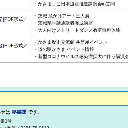
・かさましこ日本遺産推進講演会in笠間
・
茨城 糸かけアート三人展
7
[PDF形式／
・茨城県手話通訳者養成講座
・大人向けストリートダンス教室無料体験
・
かさま歴史交流館 井筒屋イベント
8
[PDF形式／
・道の駅かさま イベント情報
・新型コロナウイルス感染症拡大に伴う講演
わせは
秘書課
です。
2番1号