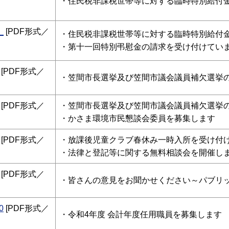
・
住民税非課税世帯等に対する臨時特別給付
_
[PDF形式／
・住民税非課税世帯等に対する臨時特別給付
・
第十一回特別弔慰金の請求を受け付けてい
[PDF形式／
・
笠間市長選挙及び笠間市議会議員補欠選挙
[PDF形式／
・笠間市長選挙及び笠間市議会議員補欠選挙
・
かさま環境市民懇談会委員を募集します
[PDF形式／
・
放課後児童クラブ春休み一時入所を
受け付
・法律と登記等に関する無料相談会を開催し
[PDF形式／
・
皆さんの意見をお聞かせください
～パブリ
0
[PDF形式／
・
令和4年度 会計年度任用職員を募集します