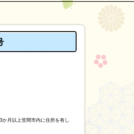
号
き3か月以上笠間市内に住所を有し