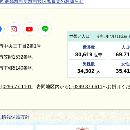
5回最高裁判所裁判官国民審査のお知らせ
Facebook
Instagram
Youtube
LINE
笠間市中央三丁目2番1号
間市笠間1532番地
間市下郷5140番地
は
0296-77-1101
、岩間地区内からは
0299-37-6611
へお掛けくだ
人情報保護方針