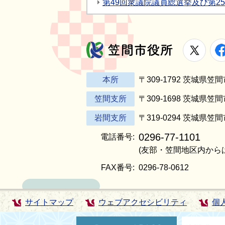
第49回衆議院議員総選挙及び第2
X
笠間市役所
本所
〒309-1792 茨城県
笠間支所
〒309-1698 茨城県笠
岩間支所
〒319-0294 茨城県笠
0296-77-1101
電話番号:
(友部・笠間地区内から
FAX番号:
0296-78-0612
サイトマップ
ウェブアクセシビリティ
個