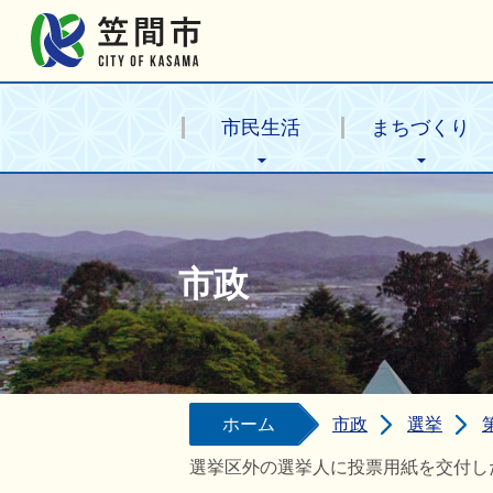
笠間市公式ホームページ
市民生活
まちづくり
市政
ホーム
市政
選挙
選挙区外の選挙人に投票用紙を交付し