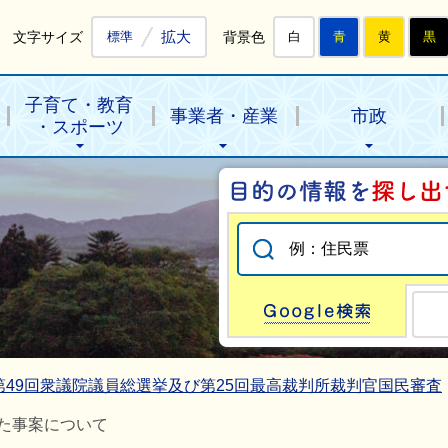
拡大
文字サイズ
背景色
標準
白
青
黄
黒
子育て・教育
事業者・産業
市政
・スポーツ
Go
第49回衆議院議員総選挙及び第25回最高裁判所裁判官国民審査
た事案について