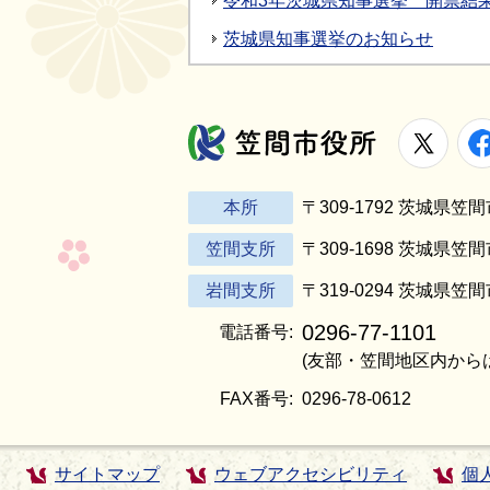
令和3年茨城県知事選挙 開票結
茨城県知事選挙のお知らせ
X
笠間市役所
本所
〒309-1792 茨城県
笠間支所
〒309-1698 茨城県笠
岩間支所
〒319-0294 茨城県笠
0296-77-1101
電話番号:
(友部・笠間地区内から
FAX番号:
0296-78-0612
サイトマップ
ウェブアクセシビリティ
個