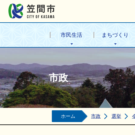
笠間市公式ホームページ
市民生活
まちづくり
市政
ホーム
市政
選挙