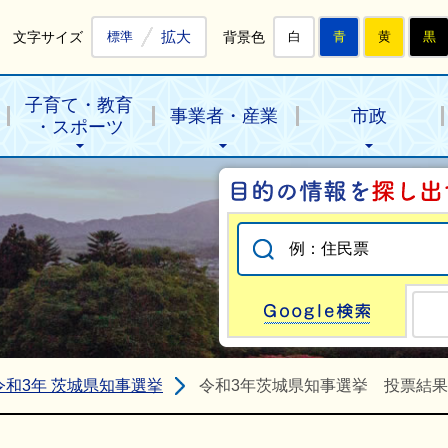
拡大
文字サイズ
背景色
標準
白
青
黄
黒
子育て・教育
事業者・産業
市政
・スポーツ
Go
令和3年 茨城県知事選挙
令和3年茨城県知事選挙 投票結