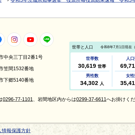
果
令和3年茨城県知事選挙 投票所毎投票結果速報 令和3年
Facebook
Instagram
Youtube
LINE
笠間市中央三丁目2番1号
間市笠間1532番地
間市下郷5140番地
は
0296-77-1101
、岩間地区内からは
0299-37-6611
へお掛けくだ
人情報保護方針