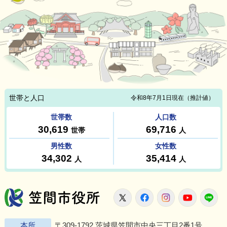
笠間市役所
X
Facebook
Instagram
Youtu
L
本所
〒309-1792 茨城県笠間市中央三丁目2番1号