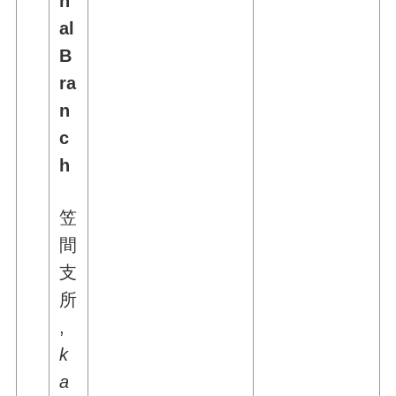
n
al
B
ra
n
c
h
笠
間
支
所
,
k
a