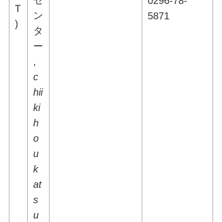
セ
0296-78-
T
ン
5871
)
タ
ー
,
c
hii
ki
h
o
u
k
at
s
u