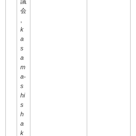
議
会
,
k
a
s
a
m
a-
s
hi
s
h
a
k