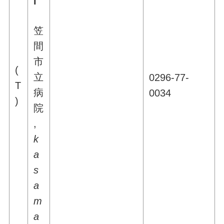
l
笠
間
市
(
立
0296-77-
T
病
0034
)
院
,
k
a
s
a
m
a