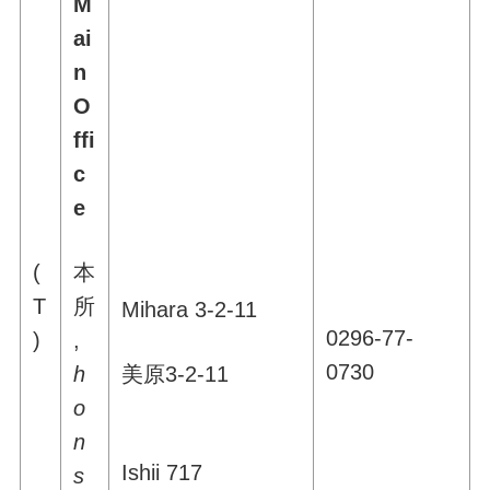
M
ai
n
O
ffi
c
e
(
本
T
所
Mihara 3-2-11
0296-77-
)
,
0730
h
美原3-2-11
o
n
Ishii 717
s