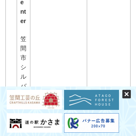
e
nt
er
笠
間
市
シ
ル
バ
ー
(
Ishii 717
0299-73-
人
K
0373
材
石井717
)
セ
ン