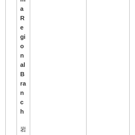
a
R
e
gi
o
n
al
B
ra
n
c
h
岩