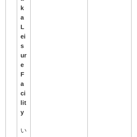
k
a
L
ei
s
ur
e
F
a
ci
lit
y
い