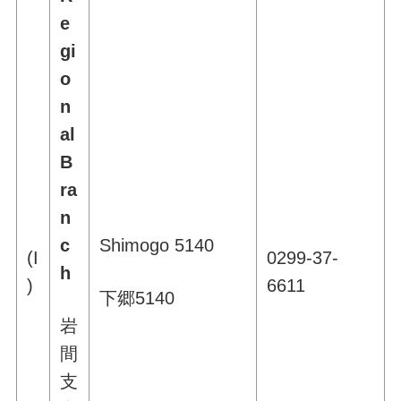
e
gi
o
n
al
B
ra
n
c
Shimogo 5140
(I
0299-37-
h
)
6611
下郷5140
岩
間
支