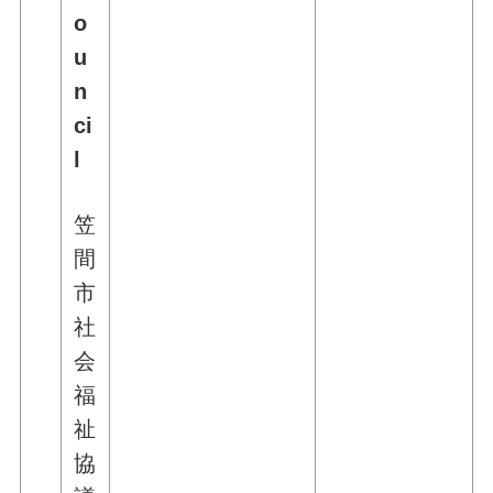
o
u
n
ci
l
笠
間
市
社
会
福
祉
協