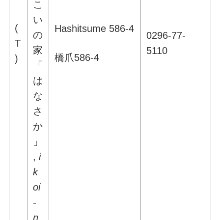
こ
い
(
Hashitsume 586-4
の
0296-77-
T
家
5110
橋爪586-4
)
「
は
な
さ
か
」
,
i
k
oi
-
n