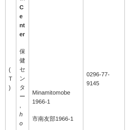
C
e
nt
er
保
健
セ
(
0296-77-
ン
T
9145
タ
)
Minamitomobe
ー
1966-1
,
h
市南友部1966-1
o