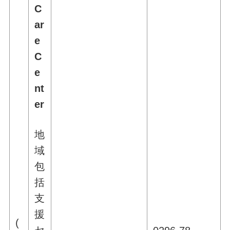
C
ar
e
C
e
nt
er
地
域
包
括
支
援
(