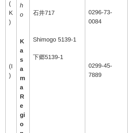
(
h
0296-73-
K
石井717
o
0084
)
Shimogo 5139-1
K
a
下郷5139-1
s
0299-45-
(I
a
7889
)
m
a
R
e
gi
o