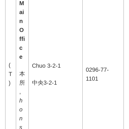
M
ai
n
O
ffi
c
e
(
Chuo 3-2-1
0296-77-
本
T
1101
所
中央3-2-1
)
,
h
o
n
s