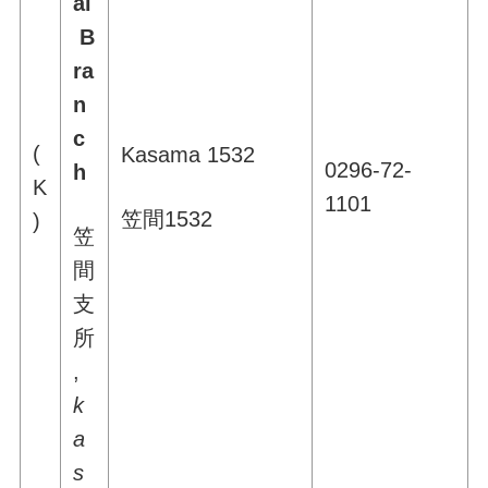
al
B
ra
n
c
(
Kasama 1532
0296-72-
h
K
1101
笠間1532
)
笠
間
支
所
,
k
a
s