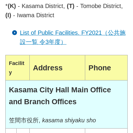
*
(K)
- Kasama District,
(T)
- Tomobe District,
(I)
- Iwama District
List of Public Facilities. FY2021（公共施
設一覧 令3年度）
Facilit
Address
Phone
y
Kasama City Hall Main Office
and Branch Offices
笠間市役所,
kasama shiyaku sho