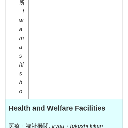
所
,
i
w
a
m
a
s
hi
s
h
o
Health and Welfare Facilities
医療・福祉機関,
i
ryou・fukushi kikan