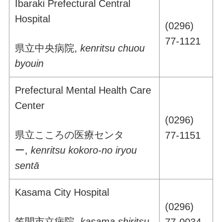
Ibaraki Prefectural Central
Hospital
(0296)
77-1121
県立中央病院,
kenritsu chuou
byouin
Prefectural Mental Health Care
Center
(0296)
県立こころの医療センタ
77-1151
ー,
kenritsu kokoro-no iryou
sentā
Kasama City Hospital
(0296)
笠間市立病院,
kasama shiritsu
77-0034