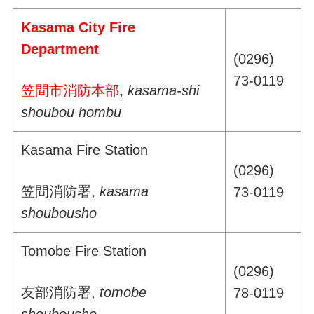
Kasama City Fire
Department
(0296)
73-0119
笠間市消防本部
,
kasama-shi
shoubou hombu
Kasama Fire Station
(0296)
笠間消防署,
kasama
73-0119
shoubousho
Tomobe Fire Station
(0296)
友部消防署,
tomobe
78-0119
shoubousho