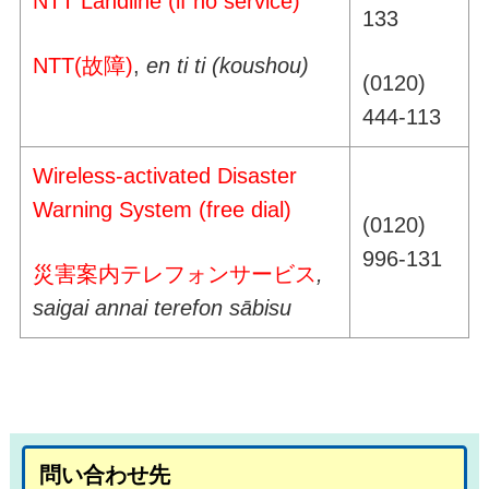
NTT Landline (if no service)
133
NTT(故障)
,
en ti ti (koushou)
(0120)
444-113
Wireless-activated Disaster
Warning System (free dial)
(0120)
996-131
災害案内テレフォンサービス
,
saigai annai terefon s
ā
bisu
問い合わせ先