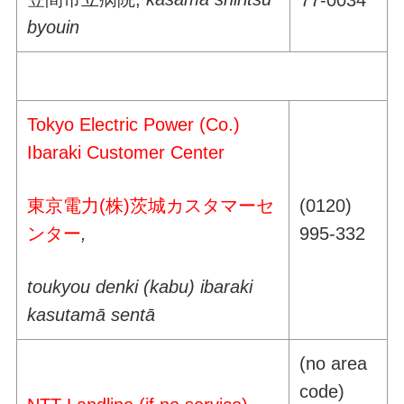
byouin
Tokyo Electric Power (Co.)
Ibaraki Customer Center
東京電力(株)茨城カスタマーセ
(0120)
ンター
,
995-332
toukyou denki (kabu) ibaraki
kasutamā sentā
(no area
code)