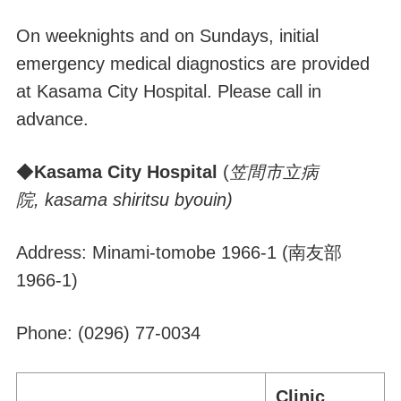
On weeknights and on Sundays, initial
emergency medical diagnostics are provided
at Kasama City Hospital. Please call in
advance.
◆
Kasama City Hospital
(
笠間市立病
院,
kasama s
hiritsu byouin)
Address: Minami-tomobe 1966-1 (南友部
1966-1)
Phone: (0296) 77-0034
Clinic