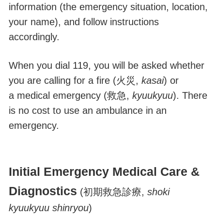
information (the emergency situation, location,
your name), and follow instructions
accordingly.
When you dial 119, you will be asked whether
you are calling for a fire (火災,
kasai
) or
a medical emergency (救急,
kyuukyuu
). There
is no cost to use an ambulance in an
emergency.
Initial Emergency Medical Care &
Diagnostics
(初期救急診療,
shoki
kyuukyuu shinryou
)