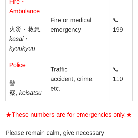
Fire・
Ambulance
Fire or medical
📞
火災・救急,
emergency
199
kasai
・
kyuukyuu
Police
Traffic
📞
accident, crime,
110
警
etc.
察,
keisatsu
★These numbers are for emergencies only.★
Please remain calm, give necessary