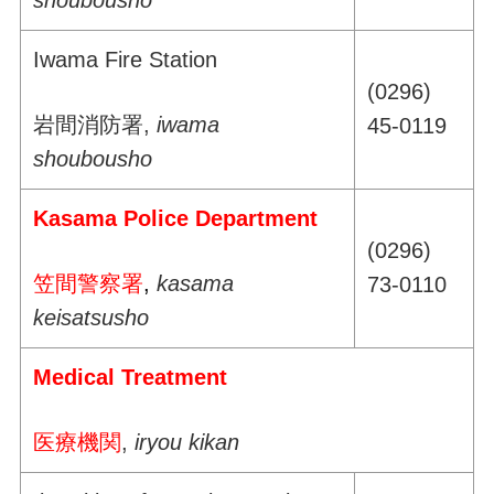
Iwama Fire Station
(0296)
岩間消防署,
iwama
45-0119
shoubousho
Kasama Police Department
(0296)
笠間警察署
,
kasama
73-0110
keisatsusho
Medical Treatment
医療機関
,
iryou kikan