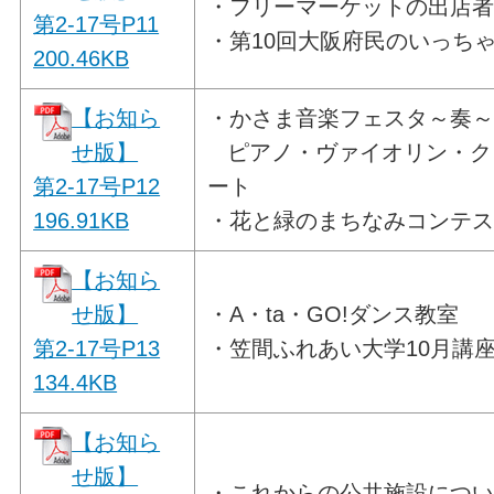
・フリーマーケットの出店
第2-17号P11
・第10回大阪府民のいっち
200.46
KB
【お知ら
・かさま音楽フェスタ～奏
せ版】
ピアノ・ヴァイオリン・ク
第2-17号P12
ート
196.91
KB
・花と緑のまちなみコンテ
【お知ら
せ版】
・A・ta・GO!ダンス教室
第2-17号P13
・笠間ふれあい大学10月講
134.4
KB
【お知ら
せ版】
・これからの公共施設について 