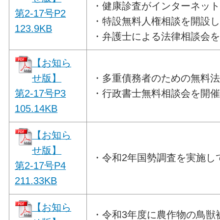
・健康診査がインターネッ
第2-17号P2
・特設無料人権相談を開設
123.9
K
B
・弁護士による法律相談会
【お知ら
せ版】
・多重債務者のための無料
第2-17号P3
・行政書士無料相談会を開
105.14
KB
【お知ら
せ版】
・令和2年国勢調査を実施し
第2-17号P4
211.33K
B
【お知ら
・令和3年度に農作物の鳥獣