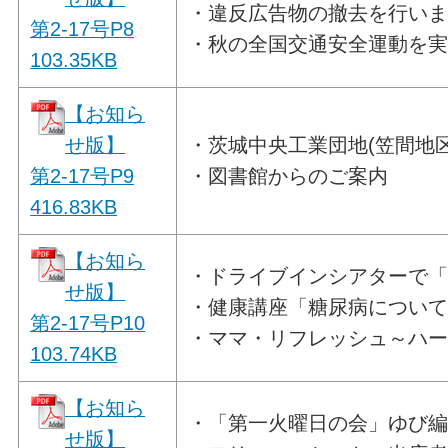
・違反広告物の撤去を行い
第2-17号P8
・秋の全国交通安全運動を
103.35
KB
【お知ら
せ版】
・茨城中央工業団地(笠間地
第2-17号P9
・図書館からのご案内
416.83
KB
【お知ら
・ドライブインシアターで「
せ版】
・健康講座「糖尿病につい
第2-17号P10
・ママ・リフレッシュ～ハ
103.74
KB
【お知ら
・「第一火曜日の会」ゆび
せ版】