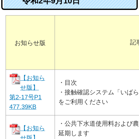
令和2年9月10日
記
お知らせ版
【お知ら
・目次
せ版】
・接触確認システム「いばら
第2-17号P1
をご利用ください
477.39
KB
・公共下水道使用料および
【お知ら
延期します
せ版】