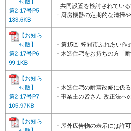
せ版】
共同設置を検討されている
第2-17号P5
・厨房機器の定期的な清掃
133.6
KB
【お知ら
せ版】
・第15回 笠間市ふれあい
第2-17号P6
・木造住宅をお持ちの方「
99.1
KB
【お知ら
せ版】
・
木造住宅の耐震改修に係
第2-17号P7
・事業主の皆さん 改正法へ
105.97
KB
【お知ら
・屋外広告物の表示には許
せ版】