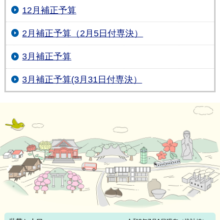
12月補正予算
2月補正予算（2月5日付専決）
3月補正予算
3月補正予算(3月31日付専決）