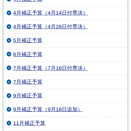
4月補正予算（4月14日付専決）
4月補正予算（4月28日付専決）
5月補正予算
6月補正予算
7月補正予算（7月16日付専決）
7月補正予算
9月補正予算
9月補正予算（9月18日追加）
11月補正予算