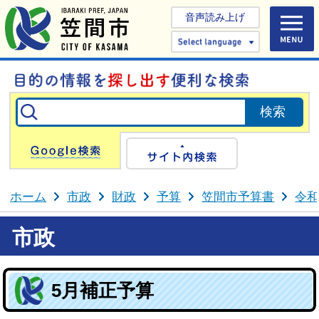
音声読み上げ
Select 
Google検索
サイト内検
ホーム
市政
財政
予算
笠間市予算書
令和
市政
5月補正予算