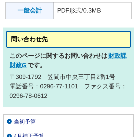
一般会計
PDF形式/0.3MB
問い合わせ先
このページに関するお問い合わせは
財政課
財政G
です。
〒309-1792 笠間市中央三丁目2番1号
電話番号：0296-77-1101 ファクス番号：
0296-78-0612
当初予算
4月補正予算