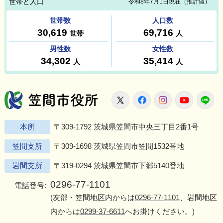
笠間市役所
X
Facebook
Instagram
Youtu
L
本所
〒309-1792 茨城県笠間市中央三丁目2番1号
笠間支所
〒309-1698 茨城県笠間市笠間1532番地
岩間支所
〒319-0294 茨城県笠間市下郷5140番地
0296-77-1101
電話番号:
(友部・笠間地区内からは
0296-77-1101
、岩間地区
内からは
0299-37-6611
へお掛けください。)