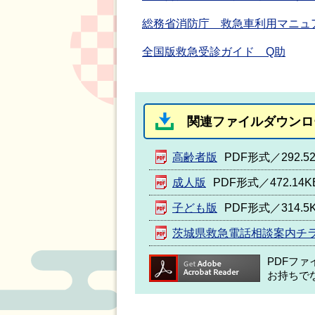
総務省消防庁 救急車利用マニュ
全国版救急受診ガイド Q助
関連ファイルダウンロ
高齢者版
PDF形式／292.5
成人版
PDF形式／472.14K
子ども版
PDF形式／314.5
茨城県救急電話相談案内チ
PDFフ
お持ちで