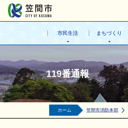
笠間市公式ホームページ
市民生活
まちづくり
119番通報
ホーム
笠間市消防本部