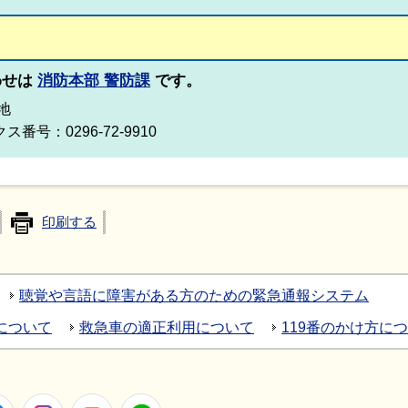
わせは
消防本部 警防課
です。
番地
ス番号：0296-72-9910
印刷する
聴覚や言語に障害がある方のための緊急通報システム
)について
救急車の適正利用について
119番のかけ方に
Facebook
Instagram
Youtube
LINE