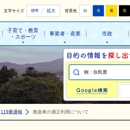
拡大
文字サイズ
背景色
標準
白
青
黄
黒
子育て・教育
事業者・産業
市政
・スポーツ
Go
119番通報
救急車の適正利用について