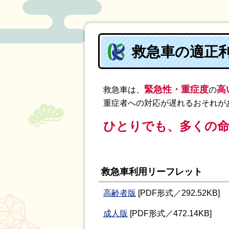
救急車の適正
緊急性・重症度
高
救急車は、
の
重症者への対応が遅れるおそれが
ひとりでも、多くの
救急車利用リーフレット
高齢者版
[PDF形式／292.52KB]
成人版
[PDF形式／472.14KB]