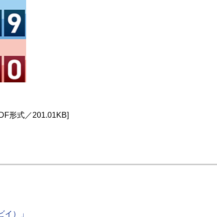
DF形式／201.01KB]
ビイ）」