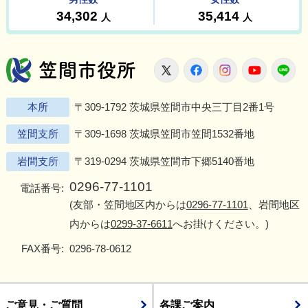
笠間市役所
X
Facebook
Instagram
Youtu
L
本所
〒309-1792 茨城県笠間市中央三丁目2番1号
笠間支所
〒309-1698 茨城県笠間市笠間1532番地
岩間支所
〒319-0294 茨城県笠間市下郷5140番地
0296-77-1101
電話番号:
(友部・笠間地区内からは
0296-77-1101
、岩間地区
内からは
0299-37-6611
へお掛けください。)
FAX番号:
0296-78-0612
ご意見・ご質問
各課ご案内