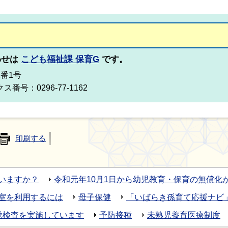
わせは
こども福祉課 保育G
です。
2番1号
ス番号：0296-77-1162
印刷する
いますか？
令和元年10月1日から幼児教育・保育の無償化
室を利用するには
母子保健
「いばらき孫育て応援ナビ
覚検査を実施しています
予防接種
未熟児養育医療制度