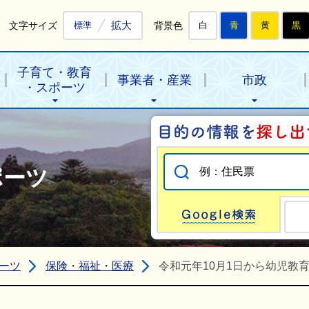
拡大
文字サイズ
背景色
標準
白
青
黄
黒
子育て・教育
事業者・産業
市政
・スポーツ
ポーツ
Go
ーツ
保険・福祉・医療
令和元年10月1日から幼児教