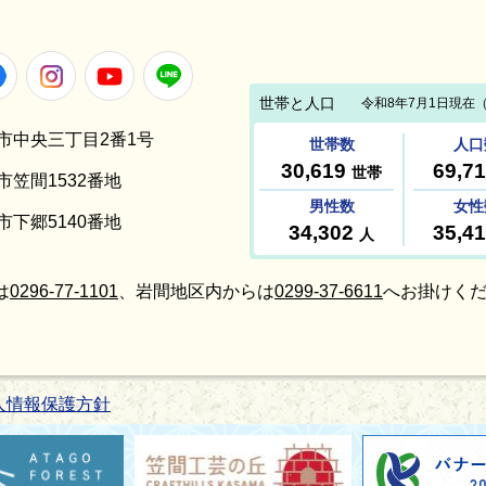
Facebook
Instagram
Youtube
LINE
笠間市中央三丁目2番1号
間市笠間1532番地
間市下郷5140番地
は
0296-77-1101
、岩間地区内からは
0299-37-6611
へお掛けくだ
人情報保護方針