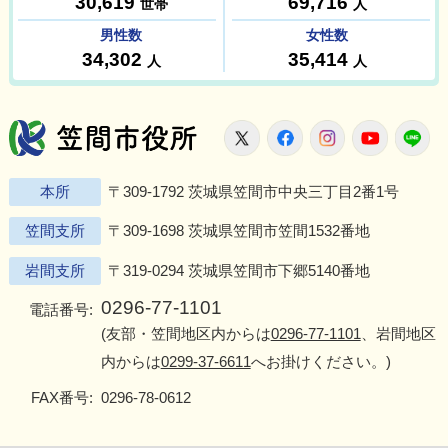
笠間市役所
X
Facebook
Instagram
Youtu
L
本所
〒309-1792 茨城県笠間市中央三丁目2番1号
笠間支所
〒309-1698 茨城県笠間市笠間1532番地
岩間支所
〒319-0294 茨城県笠間市下郷5140番地
0296-77-1101
電話番号:
(友部・笠間地区内からは
0296-77-1101
、岩間地区
内からは
0299-37-6611
へお掛けください。)
FAX番号:
0296-78-0612