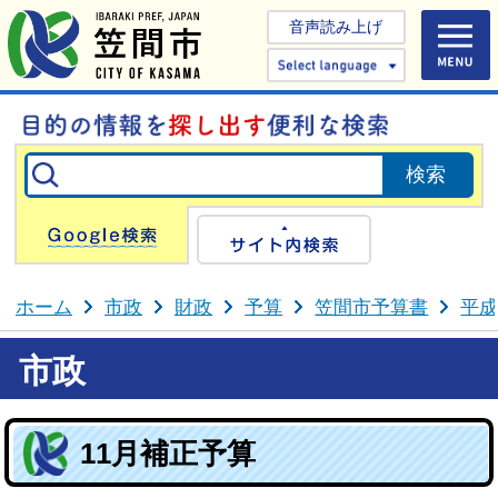
音声読み上げ
Select 
Google検索
サイト内検
ホーム
市政
財政
予算
笠間市予算書
平成
市政
11月補正予算