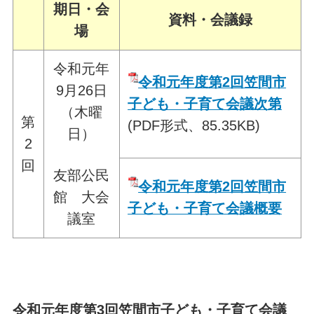
期日・会
資料・会議録
場
令和元年
令和元年度第2回笠間市
9月26日
子ども・子育て会議次第
（木曜
第
(PDF形式、85.35KB)
日）
2
回
友部公民
令和元年度第2回笠間市
館 大会
子ども・子育て会議概要
議室
令和元年度第3
回笠間市子ども・子育て会議