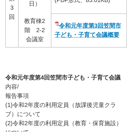
(PDF形式、85.01KB)
日）
3
回
教育棟2
令和元年度第3回笠間市
階 2-2
子ども・子育て会議概要
会議室
令和元年度第4
回笠間市子ども・子育て会議
内容/
報告事項
(1)令和2年度の利用定員（放課後児童クラ
ブ）について
(2)令和2年度の利用定員（教育・保育施設）