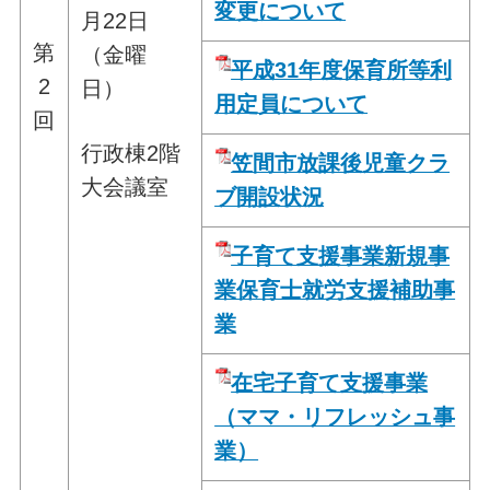
変更について
月22日
第
（金曜
平成31年度保育所等利
2
日）
用定員について
回
行政棟2階
笠間市放課後児童クラ
大会議室
ブ開設状況
子育て支援事業新規事
業保育士就労支援補助事
業
在宅子育て支援事業
（ママ・リフレッシュ事
業）