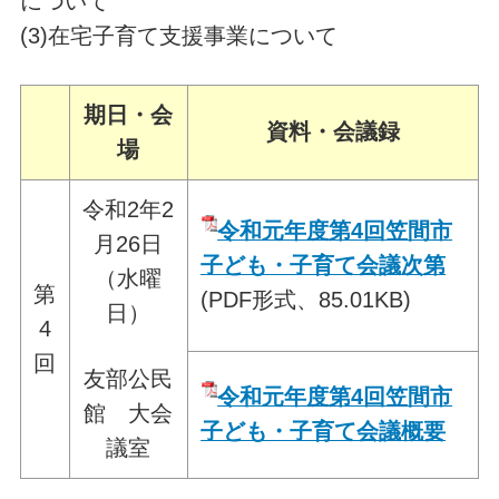
について
(3)在宅子育て支援事業について
期日・会
資料・会議録
場
令和2年2
令和元年度第4回笠間市
月26日
子ども・子育て会議次第
（水曜
第
(PDF形式、85.01KB)
日）
4
回
友部公民
令和元年度第4回笠間市
館 大会
子ども・子育て会議概要
議室