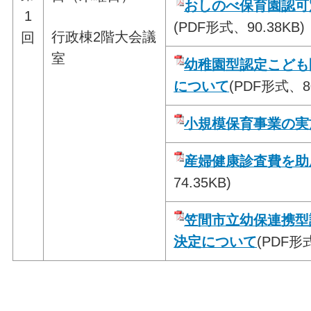
おしのべ保育園認可
1
(PDF形式、90.38KB)
行政棟2階大会議
回
室
幼稚園型認定こども
について
(PDF形式、80
小規模保育事業の実
産婦健康診査費を助
74.35KB)
笠間市立幼保連携型
決定について
(PDF形式