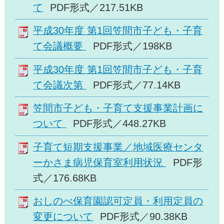
て
PDF形式／217.51KB
平成30年度 第1回笠間市子ども・子育
て会議概要
PDF形式／198KB
平成30年度 第1回笠間市子ども・子育
て会議次第
PDF形式／77.14KB
笠間市子ども・子育て支援事業計画に
ついて
PDF形式／448.27KB
子育て短期支援事業／地域医療センタ
ーかさま病児保育室利用状況
PDF形
式／176.68KB
おしのべ保育園認可定員・利用定員の
変更について
PDF形式／90.38KB