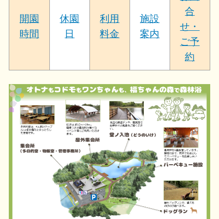
合
開園
休園
利用
施設
せ・
時間
日
料金
案内
ご予
約