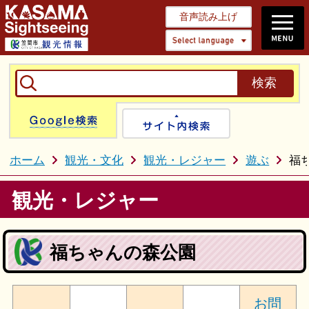
音声読み上げ
Select 
Google検索
サイト内検
ホーム
観光・文化
観光・レジャー
遊ぶ
福
観光・レジャー
福ちゃんの森公園
お問