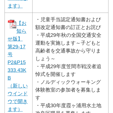
ます）
・児童手当認定通知書および
【お
額改定通知書の訂正とお詫び
知ら
・平成29年秋の全国交通安全
せ版】
運動を実施します～子どもと
第29-17
高齢者を交通事故から守りま
号
しょう～
P2&P15
・平成29年度笠間市戦没者追
333.43K
悼式を開催します
B
・ノルディックウォーキング
（新しい
体験教室の参加者を募集しま
ウインド
す
ウで開き
・平成30年度霞ヶ浦用水土地
ます）