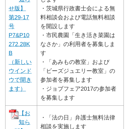
せ版】
・茨城県行政書士会による無
第29-17
料相談会および電話無料相談
号
を開設します
P7&P10
・市民農園「生き活き菜園は
272.28K
なさか」の利用者を募集しま
B
す
（新しい
・「あみもの教室」および
ウインド
「ビーズジュエリー教室」の
ウで開き
参加者を募集します
ます）
・ジョブフェア2017の参加者
を募集します
【お
・「法の日」弁護士無料法律
知ら
相談を実施します