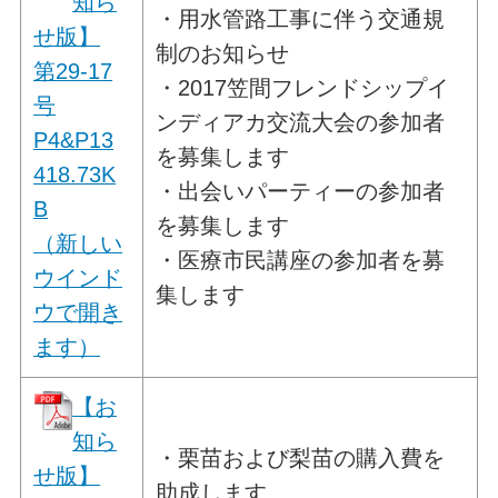
知ら
・用水管路工事に伴う交通規
せ版】
制のお知らせ
第29-17
・2017笠間フレンドシップイ
号
ンディアカ交流大会の参加者
P4&P13
を募集します
418.73K
・出会いパーティーの参加者
B
を募集します
（新しい
・医療市民講座の参加者を募
ウインド
集します
ウで開き
ます）
【お
知ら
・栗苗および梨苗の購入費を
せ版】
助成します