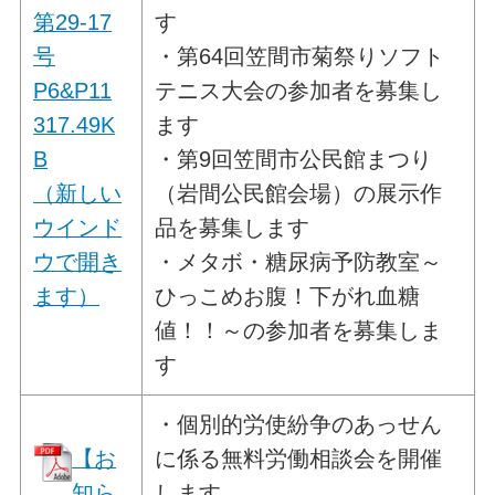
第29-17
す
号
・第64回笠間市菊祭りソフト
P6&P11
テニス大会の参加者を募集し
317.49K
ます
B
・第9回笠間市公民館まつり
（新しい
（岩間公民館会場）の展示作
ウインド
品を募集します
ウで開き
・メタボ・糖尿病予防教室～
ます）
ひっこめお腹！下がれ血糖
値！！～の参加者を募集しま
す
・個別的労使紛争のあっせん
【お
に係る無料労働相談会を開催
知ら
します