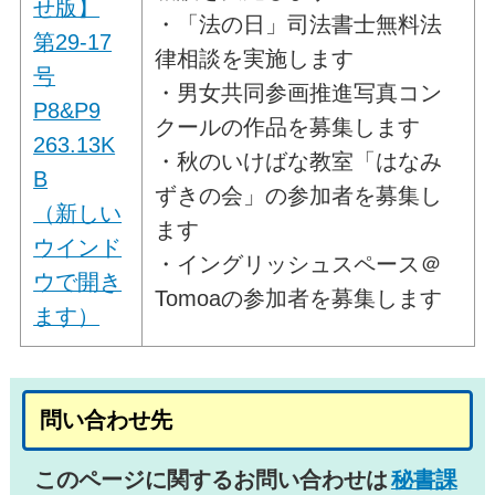
せ版】
・「法の日」司法書士無料法
第29-17
律相談を実施します
号
・男女共同参画推進写真コン
P8&P9
クールの作品を募集します
263.13K
・秋のいけばな教室「はなみ
B
ずきの会」の参加者を募集し
（新しい
ます
ウインド
・イングリッシュスペース＠
ウで開き
Tomoaの参加者を募集します
ます）
問い合わせ先
このページに関するお問い合わせは
秘書課