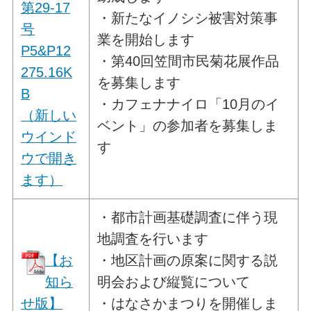
第29-17
・新たなイノシシ被害対策事
号
業を開始します
P5&P12
・第40回笠間市民菊花展作品
275.16K
を募集します
B
・カフェナナイロ「10月のイ
（新しい
ベント」の参加者を募集しま
ウインド
す
ウで開き
ます）
・都市計画基礎調査に伴う現
地調査を行います
【お
・地区計画の原案に関する説
知ら
明会および縦覧について
せ版】
・はなさかまつりを開催しま