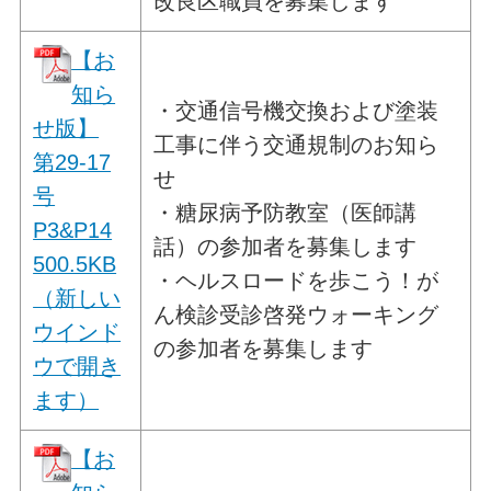
改良区職員を募集します
【お
知ら
・交通信号機交換および塗装
せ版】
工事に伴う交通規制のお知ら
第29-17
せ
号
・糖尿病予防教室（医師講
P3&P14
話）の参加者を募集します
500.5KB
・ヘルスロードを歩こう！が
（新しい
ん検診受診啓発ウォーキング
ウインド
の参加者を募集します
ウで開き
ます）
【お