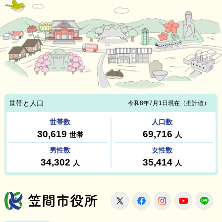
笠間市役所
X
Facebook
Instagram
Youtu
L