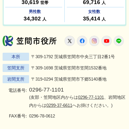
笠間市役所
X
Facebook
Instagram
Youtu
L
本所
〒309-1792 茨城県笠間市中央三丁目2番1号
笠間支所
〒309-1698 茨城県笠間市笠間1532番地
岩間支所
〒319-0294 茨城県笠間市下郷5140番地
0296-77-1101
電話番号:
(友部・笠間地区内からは
0296-77-1101
、岩間地区
内からは
0299-37-6611
へお掛けください。)
FAX番号:
0296-78-0612