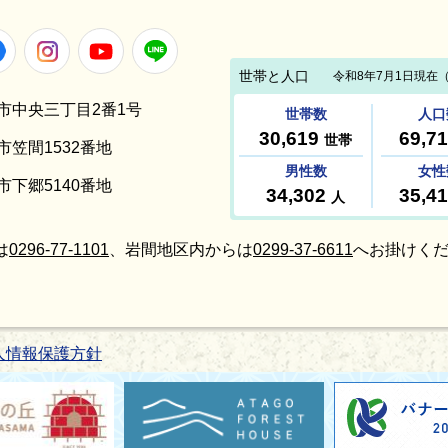
Facebook
Instagram
Youtube
LINE
笠間市中央三丁目2番1号
間市笠間1532番地
間市下郷5140番地
は
0296-77-1101
、岩間地区内からは
0299-37-6611
へお掛けくだ
人情報保護方針