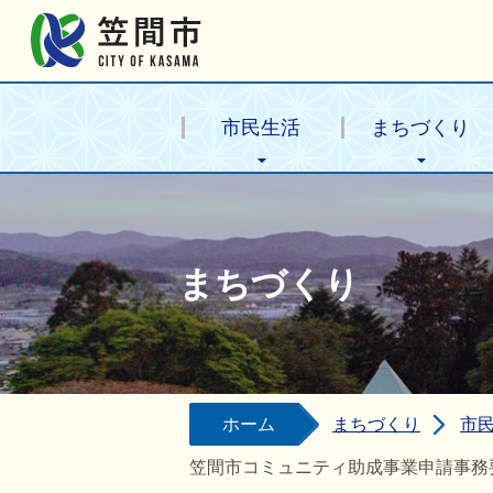
笠間市公式ホームページ
市民生活
まちづくり
まちづくり
ホーム
まちづくり
市
笠間市コミュニティ助成事業申請事務