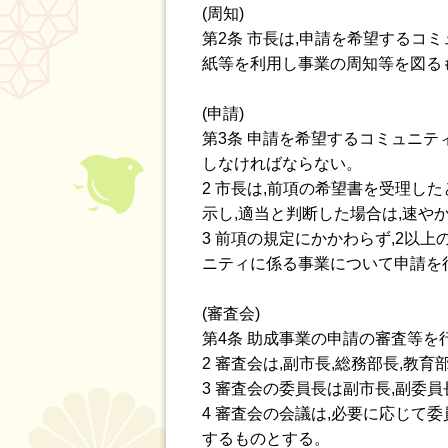
(周知)
第2条 市長は,申請を希望するコ
紙等を利用し事業の周知等を図る
(申請)
第3条 申請を希望するコミュニテ
しなければならない。
2 市長は,前項の希望書を受理し
示し,適当と判断した場合は,速や
3 前項の規定にかかわらず,2以
ニティに係る事業について申請を
(審査会)
第4条 助成事業の申請の審査等を
2 審査会は,副市長,総務部長,教
3 審査会の委員長は副市長,副委
4 審査会の会議は,必要に応じて
するものとする。