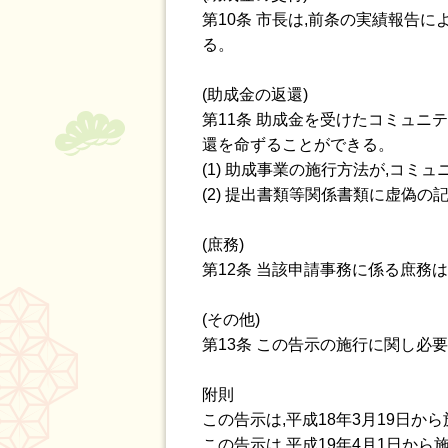
第10条 市長は,前条の実績報告
る。
(助成金の返還)
第11条 助成金を受けたコミュニ
還を命ずることができる。
(1) 助成事業の施行方法が,コ
(2) 提出書類等関係書類に虚偽の
(庶務)
第12条 当該申請事務に係る庶務
(その他)
第13条 この告示の施行に関し必
附則
この告示は,平成18年3月19日か
この告示は,平成19年4月1日から