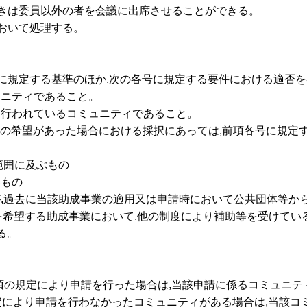
ときは委員以外の者を会議に出席させることができる。
において処理する。
綱に規定する基準のほか,次の各号に規定する要件における適否
ミュニティであること。
正に行われているコミュニティであること。
請の希望があった場合における採択にあっては,前項各号に規定
。
い範囲に及ぶもの
いもの
ィが,過去に当該助成事業の適用又は申請時において公共団体等
請を希望する助成事業において,他の制度により補助等を受けてい
る。
第3項の規定により申請を行った場合は,当該申請に係るコミュニ
定により申請を行わなかったコミュニティがある場合は,当該コ