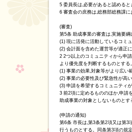
5 委員長は,必要があると認める
6 審査会の庶務は,総務部総務課
(審査)
第5条 助成事業の審査は,実施要
(1) 現に活発に活動しているコ
(2) 会計面を含めた運営等が適
2 2つ以上のコミュニティから申
より優先度を判断するものとする
(1) 事業の効果,対象等がより広
(2) 事業の必要性及び緊急性が高
(3) 申請を希望するコミュニテ
3 前2項に定めるもののほか,申
助成事業の対象としないものとす
(申請の通知)
第6条 市長は,第3条第2項又は
行うものとする。同条第3項の規