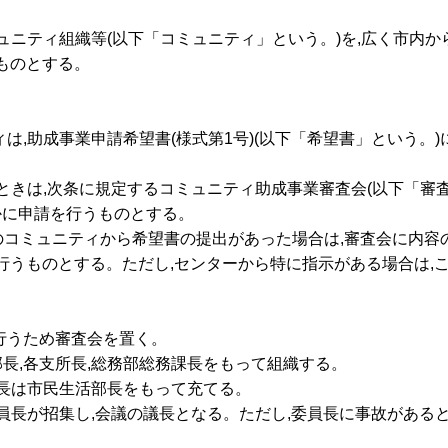
ミュニティ組織等(以下「コミュニティ」という。)を,広く市内か
ものとする。
ィは,助成事業申請希望書(様式第1号)(以下「希望書」という。
たときは,次条に規定するコミュニティ助成事業審査会(以下「審
かに申請を行うものとする。
上のコミュニティから希望書の提出があった場合は,審査会に内容
行うものとする。ただし,センターから特に指示がある場合は,
行うため審査会を置く。
育部長,各支所長,総務部総務課長をもって組織する。
員長は市民生活部長をもって充てる。
委員長が招集し,会議の議長となる。ただし,委員長に事故がある