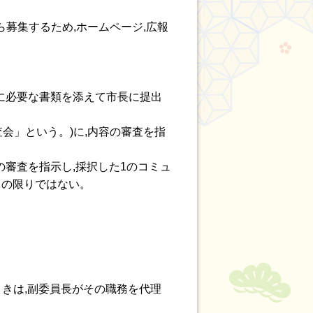
ら募集するため,ホームページ,広報
)に必要な書類を添えて市長に提出
査会」という。)に,内容の審査を指
の審査を指示し,採択した1のコミュ
この限りではない。
ときは,副委員長がその職務を代理