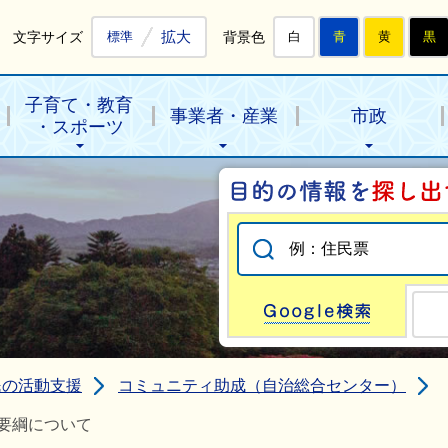
拡大
文字サイズ
背景色
標準
白
青
黄
黒
子育て・教育
事業者・産業
市政
・スポーツ
Go
民の活動支援
コミュニティ助成（自治総合センター）
要綱について