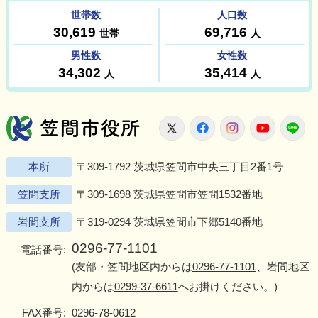
笠間市役所
X
Facebook
Instagram
Youtu
L
本所
〒309-1792 茨城県笠間市中央三丁目2番1号
笠間支所
〒309-1698 茨城県笠間市笠間1532番地
岩間支所
〒319-0294 茨城県笠間市下郷5140番地
0296-77-1101
電話番号:
(友部・笠間地区内からは
0296-77-1101
、岩間地区
内からは
0299-37-6611
へお掛けください。)
FAX番号:
0296-78-0612