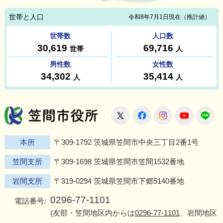
笠間市役所
X
Facebook
Instagram
Youtu
L
本所
〒309-1792 茨城県笠間市中央三丁目2番1号
笠間支所
〒309-1698 茨城県笠間市笠間1532番地
岩間支所
〒319-0294 茨城県笠間市下郷5140番地
0296-77-1101
電話番号:
(友部・笠間地区内からは
0296-77-1101
、岩間地区