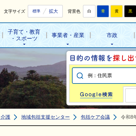
拡大
文字サイズ
背景色
標準
白
青
黄
黒
子育て・教育
事業者・産業
市政
・スポーツ
Go
・介護
地域包括支援センター
包括ケア会議
令和8