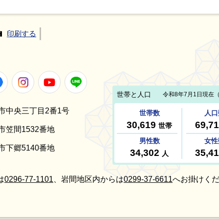
印刷する
Facebook
Instagram
Youtube
LINE
笠間市中央三丁目2番1号
間市笠間1532番地
間市下郷5140番地
は
0296-77-1101
、岩間地区内からは
0299-37-6611
へお掛けくだ