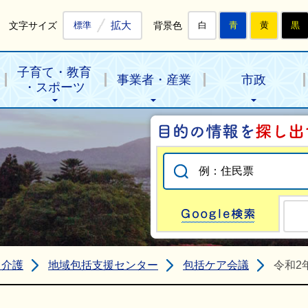
拡大
文字サイズ
背景色
標準
白
青
黄
黒
子育て・教育
事業者・産業
市政
・スポーツ
Go
・介護
地域包括支援センター
包括ケア会議
令和2