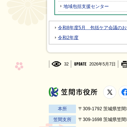
地域包括支援センター
令和8年度5月 包括ケア会議の
令和2年度
32
2026年5月7日
X
笠間市役所
本所
〒309-1792 茨城県
笠間支所
〒309-1698 茨城県笠