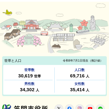
笠間市役所
X
Facebook
Instagram
Youtu
L