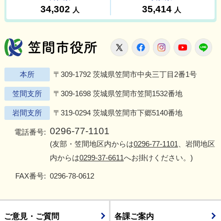
笠間市役所
X
Facebook
Instagram
Youtu
L
本所
〒309-1792 茨城県笠間市中央三丁目2番1号
笠間支所
〒309-1698 茨城県笠間市笠間1532番地
岩間支所
〒319-0294 茨城県笠間市下郷5140番地
0296-77-1101
電話番号:
(友部・笠間地区内からは
0296-77-1101
、岩間地区
内からは
0299-37-6611
へお掛けください。)
FAX番号:
0296-78-0612
ご意見・ご質問
各課ご案内