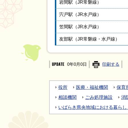
岩間駅（JR常磐線）
宍戸駅（JR水戸線）
笠間駅（JR水戸線）
友部駅（JR常磐線・水戸線）
0年0月0日
印刷する
役所
医療・福祉機関
保育
相談機関
ごみ処理施設
消
いばらき県央地域における暮らし