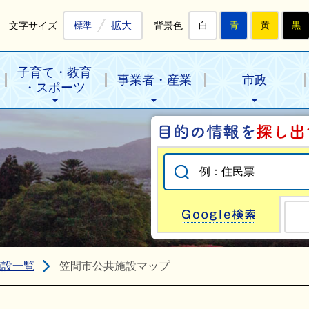
拡大
文字サイズ
背景色
標準
白
青
黄
黒
子育て・教育
事業者・産業
市政
・スポーツ
Go
施設一覧
笠間市公共施設マップ