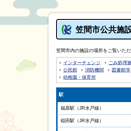
笠間市公共施
笠間市内の施設の場所をご覧いただ
インターチェンジ
ごみ処理
公民館
消防機関
図書館等
幼稚園・保育所
駅
福原駅（JR水戸線）
稲田駅（JR水戸線）