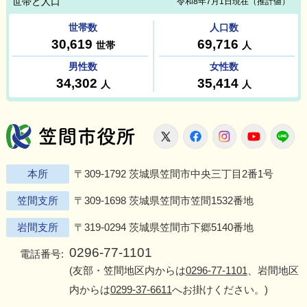
笠間市役所
X
Facebook
Instagram
Youtu
L
本所
〒309-1792 茨城県笠間市中央三丁目2番1号
笠間支所
〒309-1698 茨城県笠間市笠間1532番地
岩間支所
〒319-0294 茨城県笠間市下郷5140番地
0296-77-1101
電話番号:
(友部・笠間地区内からは
0296-77-1101
、岩間地区
内からは
0299-37-6611
へお掛けください。)