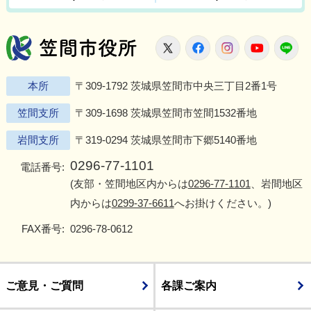
笠間市役所
X
Facebook
Instagram
Youtu
L
本所
〒309-1792 茨城県笠間市中央三丁目2番1号
笠間支所
〒309-1698 茨城県笠間市笠間1532番地
岩間支所
〒319-0294 茨城県笠間市下郷5140番地
0296-77-1101
電話番号:
(友部・笠間地区内からは
0296-77-1101
、岩間地区
内からは
0299-37-6611
へお掛けください。)
FAX番号:
0296-78-0612
ご意見・ご質問
各課ご案内