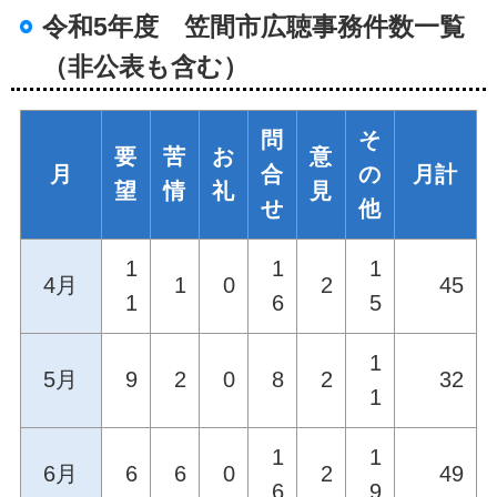
令和5年度 笠間市広聴事務件数一覧
（非公表も含む）
問
そ
要
苦
お
意
月
合
の
月計
望
情
礼
見
せ
他
1
1
1
4月
1
0
2
45
1
6
5
1
5月
9
2
0
8
2
32
1
1
1
6月
6
6
0
2
49
6
9