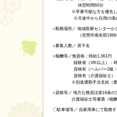
休憩時間60分
※早番可能な方を優先します
※月途中から任用の場合、任
○勤務場所／ 地域医療センター
（笠間市南友部1966番
○募集人数／ 若干名
○報酬等／無資格：時給1,361円
経験者（3年以上）：時給1
資格有（ヘルパー2級・初任者
資格有（介護福祉士）：時給
※別途通勤手当支給（要
○資格等／ 地方公務員法第16条
介護福祉士等優遇（報酬
〇駐車場等／ 自家用車にて勤務す