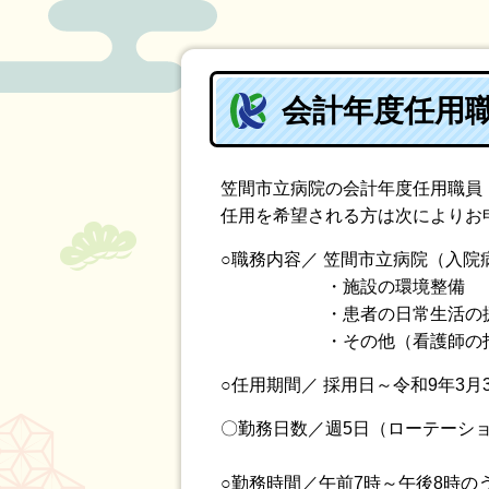
会計年度任用
笠間市立病院の会計年度任用職員
任用を希望される方は次によりお
○職務内容／ 笠間市立病院（入
・施設の環境整備
・患者の日常生活の援助
・その他（看護師の指
○任用期間／ 採用日～令和9年3
〇勤務日数／週5日（ローテーシ
○勤務時間／午前7時～午後8時の