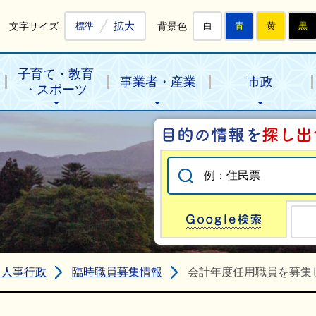
拡大
文字サイズ
背景色
標準
白
青
黄
黒
子育て・教育
事業者・産業
市政
・スポーツ
Go
・人事行政
臨時職員募集情報
会計年度任用職員を募集