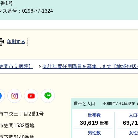
2番1号
ス番号：0296-77-1324
印刷する
笠間市立病院】
会計年度任用職員を募集します【地域包括
Facebook
Instagram
Youtube
LINE
笠間市中央三丁目2番1号
間市笠間1532番地
間市下郷5140番地