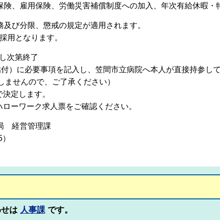
金保険、雇用保険、労働災害補償制度への加入、年次有給休暇・
服務及び分限、懲戒の規定が適用されます。
用となります。
達し次第終了
に必要事項を記入し、笠間市立病院へ本人が直接持参して
せんので、ご了承ください）
定します。
ワーク求人票をご確認ください。
務局 経営管理課
）
わせは
人事課
です。