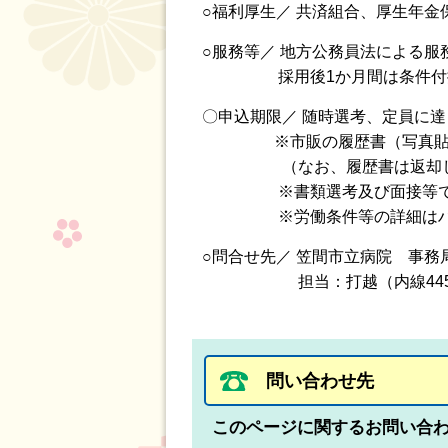
○福利厚生／ 共済組合、厚生年
○服務等／ 地方公務員法による
採用後1か月間は条件付採
〇申込期限／ 随時選考、定員に
※市販の履歴書（写真貼付）
（なお、履歴書は返却しま
※書類選考及び面接等で決
※労働条件等の詳細はハロー
○問合せ先／ 笠間市立病院 事
担当：打越（内線445
問い合わせ先
このページに関するお問い合