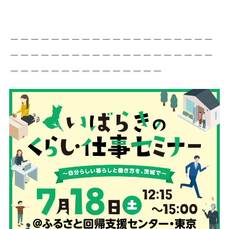
＿＿＿＿＿＿＿＿＿＿＿＿＿＿＿＿＿＿＿＿
＿＿＿＿＿＿＿＿＿＿＿＿＿＿＿＿＿＿＿＿
＿＿＿＿＿＿＿＿＿＿＿＿＿＿＿