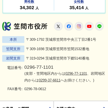
笠間市役所
X
Facebook
Instagram
Youtu
L
本所
〒309-1792 茨城県笠間市中央三丁目2番1号
笠間支所
〒309-1698 茨城県笠間市笠間1532番地
岩間支所
〒319-0294 茨城県笠間市下郷5140番地
0296-77-1101
電話番号:
(友部・笠間地区内からは
0296-77-1101
、岩間地区
内からは
0299-37-6611
へお掛けください。)
FAX番号:
0296-78-0612