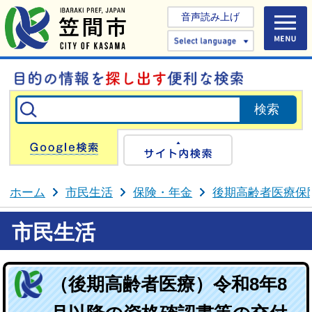
音声読み上げ
Select 
Google検索
サイト内検
ホーム
市民生活
保険・年金
後期高齢者医療保
市民生活
（後期高齢者医療）令和8年8