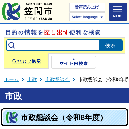
音声読み上げ
Select 
Google検索
サイト内検
ホーム
市政
市政懇談会
市政懇談会（令和8年
市政
市政懇談会（令和8年度）