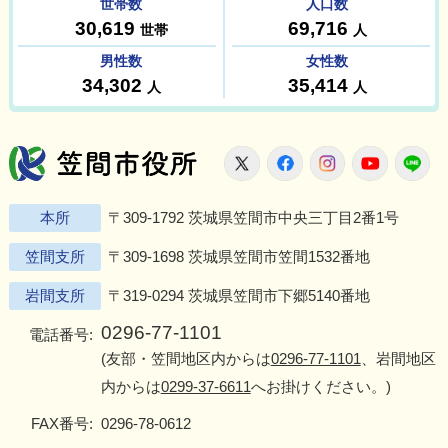
笠間市役所
X
Facebook
Instagram
Youtu
L
本所
〒309-1792 茨城県笠間市中央三丁目2番1号
笠間支所
〒309-1698 茨城県笠間市笠間1532番地
岩間支所
〒319-0294 茨城県笠間市下郷5140番地
0296-77-1101
電話番号:
(友部・笠間地区内からは
0296-77-1101
、岩間地区
内からは
0299-37-6611
へお掛けください。)
FAX番号:
0296-78-0612