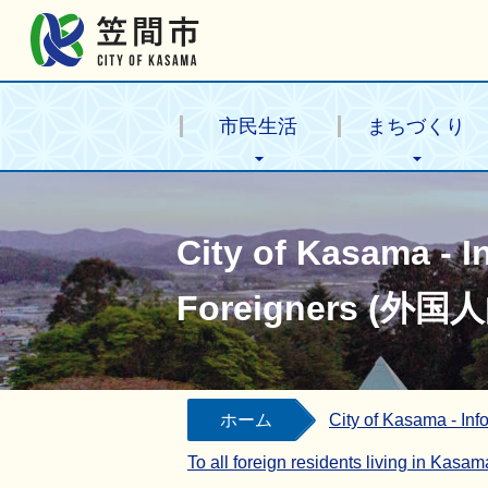
笠間市公式ホームページ
市民生活
まちづくり
City of Kasama - I
Foreigners (外
ホーム
City of Kasama - I
To all foreign residents liv