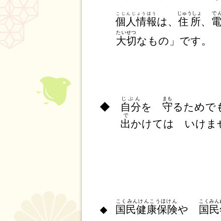
じゅうしょ
で
こじんじょうほう
個人情報
は、
住所
、
たいせつ
大切
なもの」です。
じぶん
まも
◆
自分
を
守
るためで
で
出
かけては いけま
こくみんけんこうほけん
こくみん
国民健康保険
や
国民
◆