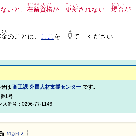
ざいりゅうしかく
こうしん
ばあい
わないと、
在留資格
が
更新
されない
場合
が
んきん
み
年金
のことは、
ここ
を
見
て ください。
わせは
商工課 外国人材支援センター
です。
2番1号
ス番号：0296-77-1146
印刷する