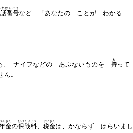
んわばんごう
電話番号
など 「あなたの ことが わかる
も
も、 ナイフなどの あぶないものを
持
っ
せん。
ねんきん
ほけんりょう
ぜいきん
年金
の
保険料
、
税金
は、かならず はらいま