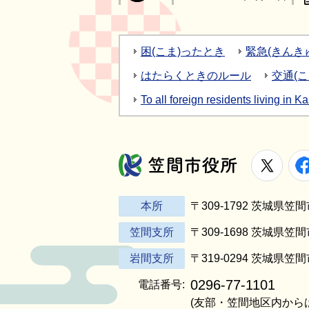
困(こま)ったとき
緊急(きんき
はたらくときのルール
交通(
To all foreign residents 
X
笠間市役所
本所
〒309-1792 茨城県
笠間支所
〒309-1698 茨城県笠
岩間支所
〒319-0294 茨城県笠
0296-77-1101
電話番号:
(友部・笠間地区内から