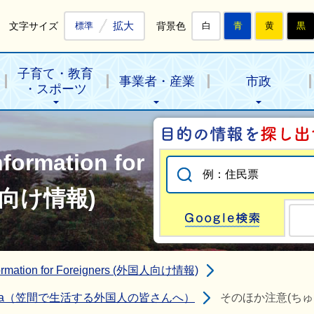
拡大
文字サイズ
背景色
標準
白
青
黄
黒
子育て・教育
事業者・産業
市政
・スポーツ
nformation for
国人向け情報)
Go
nformation for Foreigners (外国人向け情報)
ing in Kasama（笠間で生活する外国人の皆さんへ）
そのほか注意(ちゅ