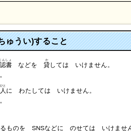
ちゅうい)すること
にんしょ
か
認書
などを
貸
しては いけません。
。
ひと
人
に わたしては いけません。
。
るものを SNSなどに のせては いけませ