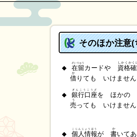
そのほか注意(
しかくかく
ざいりゅう
在留
カードや
資格確
◆
か
借
りても いけません
ぎんこうこうざ
銀行口座
を ほかの
◆
う
売
っても いけません
か
こじんじょうほう
個人情報
が
書
いて
あ
◆