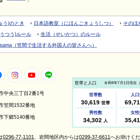
ゅう)のとき
日本語教室（にほんごきょうしつ）
そのほ
こうつう)ルール
生活（せいかつ）のルール
living in Kasama（笠間で生活する外国人の皆さんへ）
Facebook
Instagram
Youtube
LINE
笠間市中央三丁目2番1号
間市笠間1532番地
間市下郷5140番地
は
0296-77-1101
、岩間地区内からは
0299-37-6611
へお掛けくだ