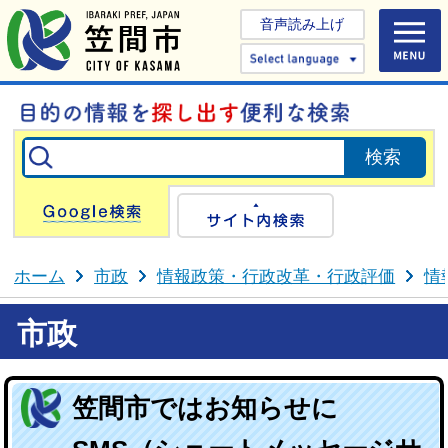
音声読み上げ
Select 
Google検索
サイト内検
ホーム
市政
情報政策・行政改革・行政評価
情
市政
笠間市ではお知らせに