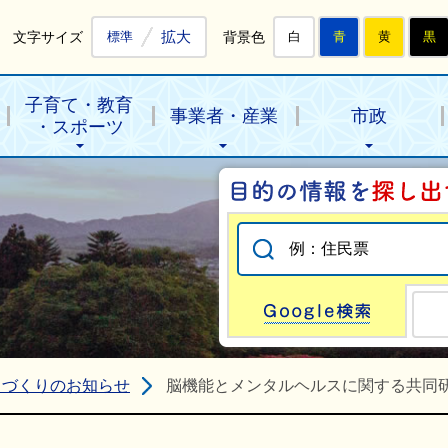
拡大
文字サイズ
背景色
標準
白
青
黄
黒
子育て・教育
事業者・産業
市政
・スポーツ
Go
ちづくりのお知らせ
脳機能とメンタルヘルスに関する共同