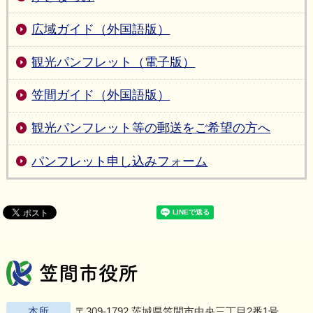
広域ガイド（外国語版）
観光パンフレット（電子版）
笠間ガイド（外国語版）
観光パンフレット等の郵送をご希望の方へ
パンフレット申し込みフォーム
笠間市役所
Twitter
Facebook
Instagram
Youtu
L
本所
〒309-1792 茨城県笠間市中央三丁目2番1号