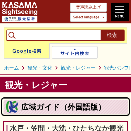
音声読み上げ
Select 
Google検索
サイト内検
ホーム
観光・文化
観光・レジャー
観光パンフ
観光・レジャー
広域ガイド（外国語版）
水戸・笠間・大洗・ひたちなか観光