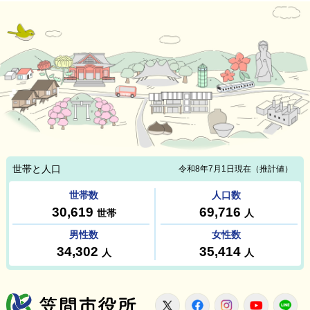
笠間市役所
X
Facebook
Instagram
Youtu
L