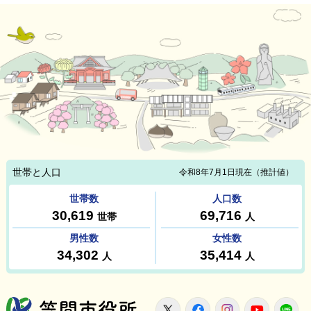
笠間市役所
X
Facebook
Instagram
Youtu
L